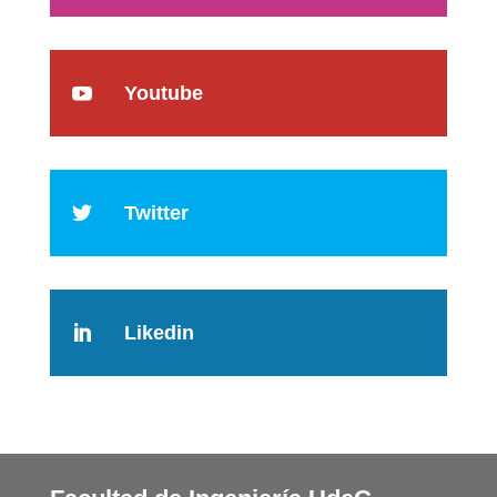
Youtube

Twitter

Likedin
