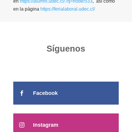
en
https://alumni.udec.cl/?q=
node/533
, así como
en la página
https://ferialaboral.udec.cl/
Síguenos
Facebook

Instagram
