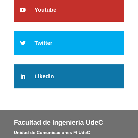
Youtube

Twitter

Likedin

Facultad de Ingeniería UdeC
Unidad de Comunicaciones FI UdeC