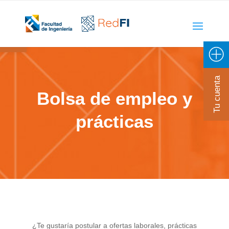
Open toolbar
Tu cuenta
Bolsa de empleo y
prácticas
¿Te gustaría postular a ofertas laborales, prácticas