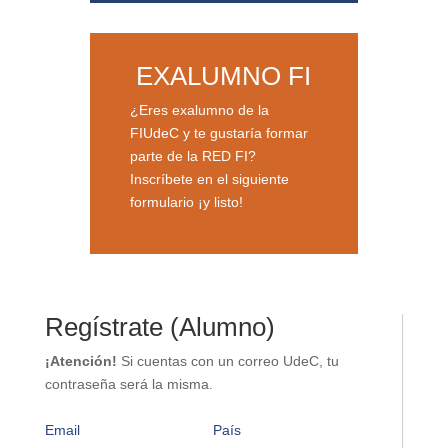
EXALUMNO FI
¿Eres exalumno de la
FIUdeC y te gustaría formar
parte de la RED FI?
Inscríbete en el siguiente
formulario ¡y listo!
Regístrate (Alumno)
¡Atención!
Si cuentas con un correo UdeC, tu
contraseña será la misma.
Email
País