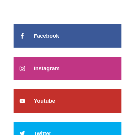
Facebook

Instagram

Youtube

Twitter
